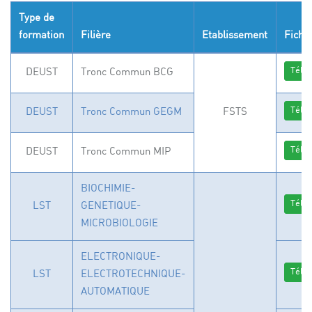
Type de
formation
Filière
Etablissement
Fiche
Télé
DEUST
Tronc Commun BCG
Télé
DEUST
Tronc Commun GEGM
FSTS
Télé
DEUST
Tronc Commun MIP
BIOCHIMIE-
Télé
LST
GENETIQUE-
MICROBIOLOGIE
ELECTRONIQUE-
Télé
LST
ELECTROTECHNIQUE-
AUTOMATIQUE