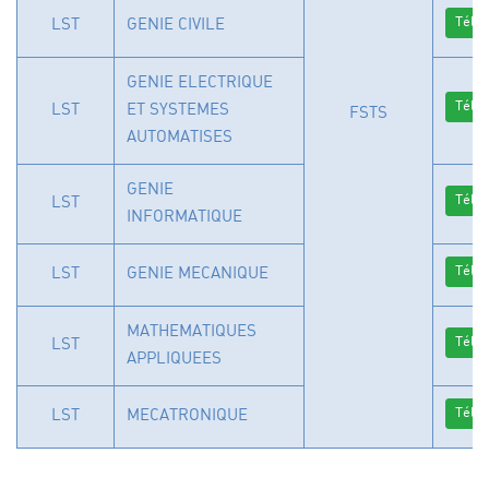
Télé
LST
GENIE CIVILE
GENIE ELECTRIQUE
Télé
LST
ET SYSTEMES
FSTS
AUTOMATISES
GENIE
Télé
LST
INFORMATIQUE
Télé
LST
GENIE MECANIQUE
MATHEMATIQUES
Télé
LST
APPLIQUEES
Télé
LST
MECATRONIQUE