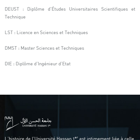
DEUST : Diplôme d’Études Universitaires Scientifiques et
Technique
LST : Licence en Sciences et Techniques
DMST : Master Sciences et Techniques
DIE : Diplôme d’Ingénieur d’Etat
er
L’histoire de l’Université Hassan 1
est intimement liée à celle