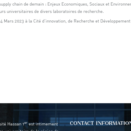
supply chain de demain : Enjeux Economiques, Sociaux et Environne
urs universitaires de divers laboratoires de recherche.
14 Mars 2023 à la Cité d’innovation, de Recherche et Développement 
CONTACT INFORMATIO
er
sité Hassan 1
est intimement