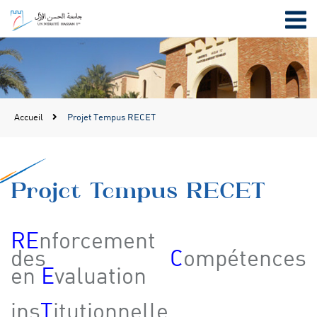
Accueil
Projet Tempus RECET
Projet Tempus RECET
RE
nforcement
des
C
ompétences
en
E
valuation
ins
T
itutionnelle