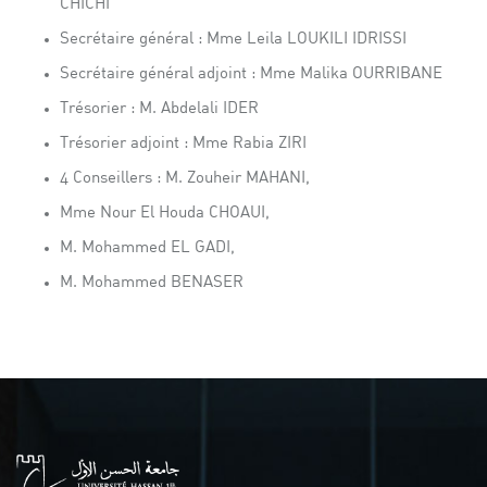
CHICHI
Secrétaire général : Mme Leila LOUKILI IDRISSI
Secrétaire général adjoint : Mme Malika OURRIBANE
Trésorier : M. Abdelali IDER
Trésorier adjoint : Mme Rabia ZIRI
4 Conseillers : M. Zouheir MAHANI,
Mme Nour El Houda CHOAUI,
M. Mohammed EL GADI,
M. Mohammed BENASER