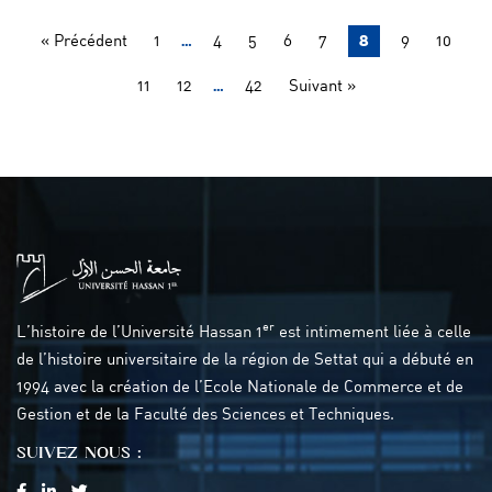
…
8
« Précédent
1
4
5
6
7
9
10
…
11
12
42
Suivant »
er
L’histoire de l’Université Hassan 1
est intimement liée à celle
de l’histoire universitaire de la région de Settat qui a débuté en
1994 avec la création de l’Ecole Nationale de Commerce et de
Gestion et de la Faculté des Sciences et Techniques.
SUIVEZ NOUS :