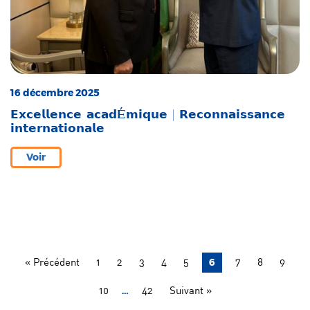
16 décembre 2025
𝗘𝘅𝗰𝗲𝗹𝗹𝗲𝗻𝗰𝗲 𝗮𝗰𝗮𝗱É𝗺𝗶𝗾𝘂𝗲 | 𝗥𝗲𝗰𝗼𝗻𝗻𝗮𝗶𝘀𝘀𝗮𝗻𝗰𝗲
𝗶𝗻𝘁𝗲𝗿𝗻𝗮𝘁𝗶𝗼𝗻𝗮𝗹𝗲
Voir
6
« Précédent
1
2
3
4
5
7
8
9
…
10
42
Suivant »