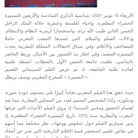
الاربعاء 10 نونبر 2021: بمناسبة الذكرى السادسة والأربعين للمسيرة
الخضراء المظفرة، وإحياء لفلسفة وعبقرية جلالة الملك الراحل
الحسن الثاني طيب الله ثراه، واستحضارا لرمزية النظام والانتظام،
ودلالات السلم والسلام، التي جسدها الشعب المغربي حاملا
للمصاحف والأعلام، وفي سياق احتفالات المملكة المغربية بحدث
المسيرة السعيد، وفي إطار مد الجسور بين الأجيال، وربط الحاضر
بالماضي، نظمت جامعة الحسن الأول بالسطات، انشطة علمية
لفائدة طلبة الجامعة، اذ تم عرض الفلم السينمائي القصير
« المسيرة » للمخرج المغربي يوسف بريطل.
حيث حقق هذا الفيلم المغربي نجاحاً كبيرًا على مستوى جودة صورته
وديكوره، وكذا التشخيص المتميز لعدد من الممثلين المغاربة، مما شد
اهتمام الحضور ومحبي السينما؛ إذ يروي الفيلم الأحداث التي عرفها
المغرب والمغاربة سنة 1975، تاريخ المسيرة الخضراء المظفرة، إذ
يدور سيناريو الفيلم حول شخوص ووجهات نظر مختلفة مما أسهم
في نقاش علمي استحضر قيمة الافلام التاريخية التي تعبر عن أمجاد